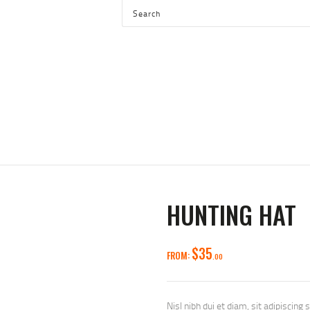
HOME
SHOP
SERVICES
BLOG
CHECKOUT
ABOUT
CONTACT US
HUNTING HAT
$
35
FROM:
00
Nisl nibh dui et diam, sit adipiscing