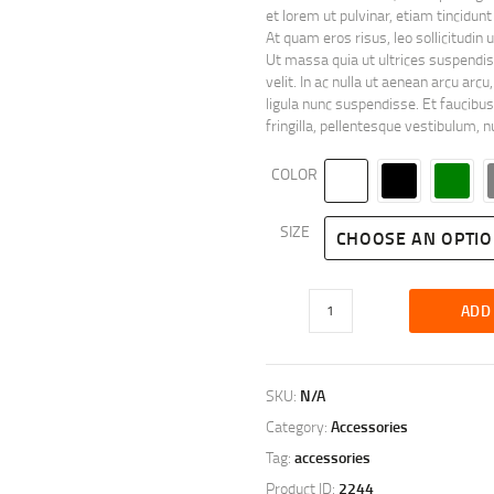
et lorem ut pulvinar, etiam tincidunt
At quam eros risus, leo sollicitudi
Ut massa quia ut ultrices suspendiss
velit. In ac nulla ut aenean arcu arcu,
ligula nunc suspendisse. Et faucibus 
fringilla, pellentesque vestibulum
COLOR
SIZE
CHOOSE AN OPTI
Hunting
ADD
Hat
quantity
SKU:
N/A
Category:
Accessories
Tag:
accessories
Product ID:
2244