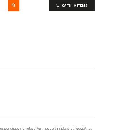
CART:
0 ITEMS
 suspendisse ridiculus. Per massa tincidunt et feugiat, et