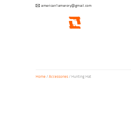
american1amerory@gmail.com
Home
/
Accessories
/ Hunting Hat