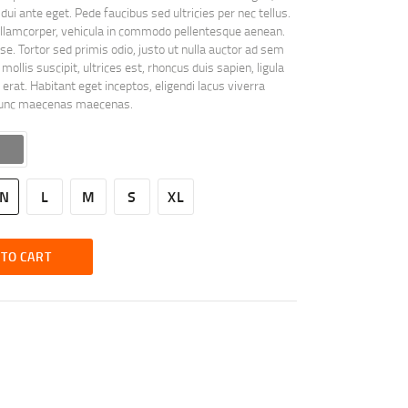
 dui ante eget. Pede faucibus sed ultricies per nec tellus.
n ullamcorper, vehicula in commodo pellentesque aenean.
e. Tortor sed primis odio, justo ut nulla auctor ad sem
 mollis suscipit, ultrices est, rhoncus duis sapien, ligula
erat. Habitant eget inceptos, eligendi lacus viverra
, nunc maecenas maecenas.
ON
L
M
S
XL
 TO CART